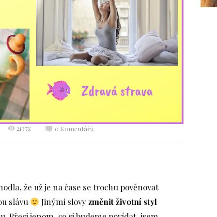
2137x
0 Komentářů
odla, že už je na čase se trochu pověnovat
ou slávu
Jinými slovy
změnit životní styl
 Přeci jenom, co si budeme povídat, jsem