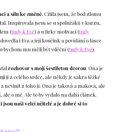
ci a sílu ke změně
. Cítila jsem, že bod zlomu
tal. Inspirovala jsem se u spolužáků v kurzu,
lem (
tudy k Evě
) a u Jirky motivací (
tudy
ovedla i Eva a její koučink a povídání o lásce
no bychom mu měli být vděční (
tudy k Evě
).
stal
rozhovor s mojí šestiletou dcerou
. Ona je
 ji z celého srdce, ale někdy je sakra těžké
 a nevinit z toho jí. Ona je taková a maková, ale
, ale o mě. Ale to by vydalo na další článek.
i jsou naši velcí učitelé a je dobré si to
 ti něco?“