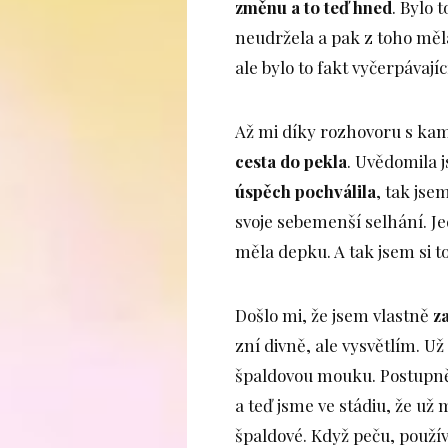
změnu a to teď hned
. Bylo 
neudržela a pak z toho měl
ale bylo to fakt vyčerpávajíc
Až mi díky rozhovoru s ka
cesta do pekla
. Uvědomila j
úspěch pochválila
, tak jse
svoje sebemenší selhání. Jed
měla depku. A tak jsem si to 
Došlo mi, že jsem vlastně
z
zní divně, ale vysvětlím. U
špaldovou mouku. Postupně 
a teď jsme ve stádiu, že už
špaldové. Když peču, použ