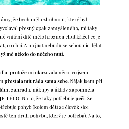
ámy, že bych měla zhubnout, který byl
vyvolával přesný opak zamýšleného, mi taky
 vnitřní dítě mělo hroznou chuť křičet co je
lat, co chci. A na just nebudu se sebou nic dělat.
yž mě někdo do něčeho nutí
.
dla, protože mi ukazovala něco, co jsem
sem
přestala mít ráda sama sebe
. Nějak jsem při
a, dům, zahradu, nákupy a úklidy zapomněla
JE TĚLO
. Na to, že taky potřebuje
péči
. Že
potřebuje pohyb (kolem dětí se člověk sice
ostě ten druh pohybu, který je potřeba). Na to,