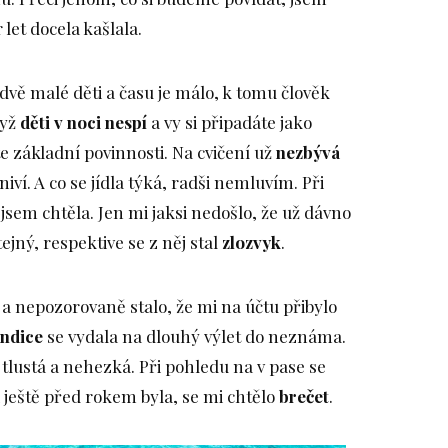
 let docela kašlala.
ě malé děti a času je málo, k tomu člověk
dyž
děti v noci nespí
a vy si připadáte jako
te základní povinnosti. Na cvičení už
nezbývá
iví. A co se jídla týká, radši nemluvím. Při
 jsem chtěla. Jen mi jaksi nedošlo, že už dávno
ejný, respektive se z něj stal
zlozvyk
.
 a nepozorovaně stalo, že mi na účtu přibylo
ndice
se vydala na dlouhý výlet do neznáma.
 tlustá a nehezká. Při pohledu na v pase se
i ještě před rokem byla, se mi chtělo
brečet
.