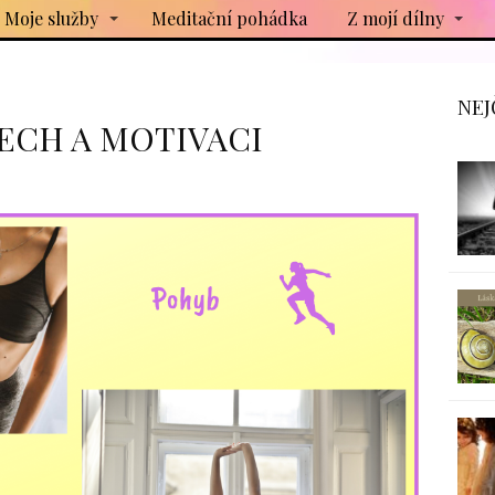
Moje služby
Meditační pohádka
Z mojí dílny
NEJ
ECH A MOTIVACI