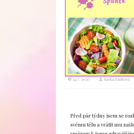
24.7. 2020
Šárka Endtová
Před pár týdny jsem se rozh
svému tělu a vrátit mu zašl
směrem k tomu zdravějšímu.