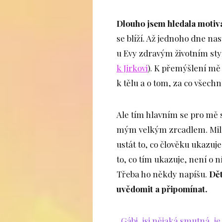
Dlouho jsem hledala motiva
se blíží. Až jednoho dne nas
u Evy zdravým životním sty
k Jirkovi
). K přemýšlení mě d
k tělu a o tom, za co všech
Ale tím hlavním se pro mě 
mým velkým zrcadlem. Miluji
ustát to, co člověku ukazuje
to, co tím ukazuje, není o ní
Třeba ho někdy napíšu.
Dět
uvědomit a připomínat.
„Gábi, jsi nějaká smutná, je