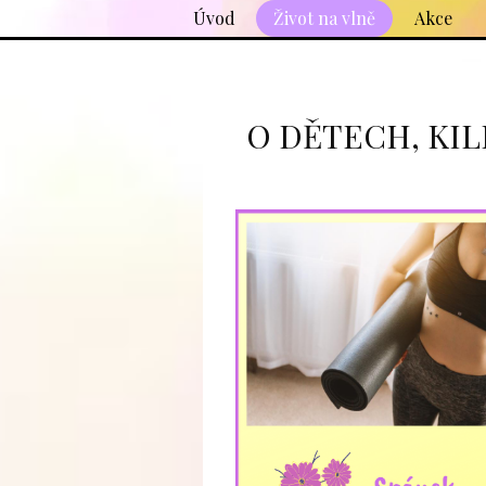
Úvod
Život na vlně
Akce
O DĚTECH, KIL