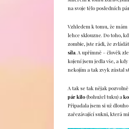
na svoje tělo posledních pár
Vzhledem k tomu, že mám dv
lehce sklouzne. Do toho, k
zombie, jste rádi, že zvládá
síla
. A upřímně – člověk zlen
kojení jsem jedla vše, a kdy
nekojím a tak zvyk zůstal st
A tak se tak nějak pozvolně
pár kilo
(bohužel tuku) a
ko
Připadala jsem si už dlouho
zařezávající sukni, která m