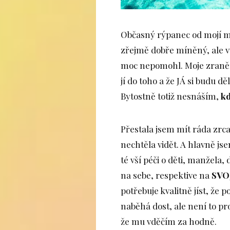
Občasný rýpanec od mojí m
zřejmě dobře míněný, ale 
moc nepomohl. Moje zraněné
jí do toho a že JÁ si budu dě
Bytostně totiž nesnáším,
kd
Přestala jsem mít ráda zrca
nechtěla vidět. A hlavně j
té vší péči o děti, manžel
na sebe, respektive na
SVO
potřebuje kvalitně jíst, že 
naběhá dost, ale není to pr
že mu vděčím za hodně.