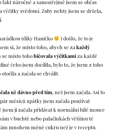
to fakt náročné a samozřejmě jsem se občas
a výčitky svědomí. Zuby nehty jsem se držela,
í.
marádkou (díky Haničko
) došlo, že to je
sem si, že místo toho, abych se za
každý
m se místo toho
bičovala výčitkami
za každé
iné čeho jsem docílila, bylo to, že jsem z toho
otočila a začala se chválit.
ačala už dávno před tím
, než jsem začala. Asi to
ž pár měsíců zpátky jsem začala používat
jsem ji začala přidávat k normální bílé mouce
 mám v buchtě nebo palačinkách většinu té
ívám mnohem méně cukru než je v receptu.