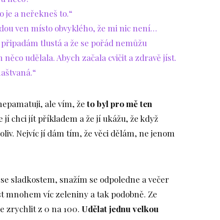
o je a neřekneš to.“
dou ven místo obvyklého, že mi nic není…
si připadám tlustá a že se pořád nemůžu
něco udělala. Abych začala cvičit a zdravě jíst.
naštvaná.“
 nepamatuji, ale vím, že
to byl pro mě ten
e jí chci jít příkladem a že jí ukážu, že když
liv. Nejvíc jí dám tím, že věci dělám, ne jenom
se sladkostem, snažím se odpoledne a večer
íst mnohem víc zeleniny a tak podobně. Ze
 zrychlit z 0 na 100.
Udělat jednu velkou