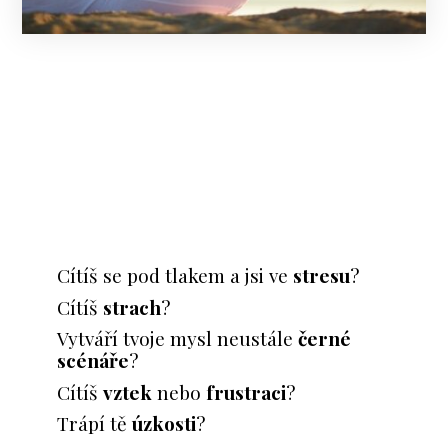
Cítíš se pod tlakem a jsi ve
stresu
?
Cítíš
strach
?
Vytváří tvoje mysl neustále
černé
scénáře
?
Cítíš
vztek
nebo
frustraci
?
Trápí tě
úzkosti
?