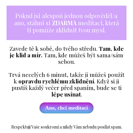
Pokud jsi alespoň jednou odpověděl/a
ano, stáhni si
ZDARMA
meditaci, která
ti pomůže zklidnit tvou mysl.
Zavede tě k sobě, do tvého středu.
Tam, kde
je klid a mír.
Tam, kde můžeš být sama/sám
sebou.
Trvá necelých 6 minut, takže ji můžeš použít
k
opravdu rychlému zklidnění
. Když si ji
pustíš každý večer před spaním, bude se ti
lépe usínat
.
Ano, chci meditaci
Respektuji Vaše soukromí a nikdy Vám nebudu posílat spam.